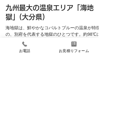
TTSK観光
5月19日
九州最大の温泉エリア「海地
お電話
お見積りフォーム
獄」(大分県)
海地獄は、鮮やかなコバルトブルーの温泉が特徴
の、別府を代表する地獄のひとつです。約98℃に
もなる温泉は、まるで海のように美しく見えるこ
とから「海地獄」と名付けられました。園内では
温泉の蒸気が立ちのぼる幻想的な景色や、熱帯性
スイレンなども楽しめ、別府観光では外せない人
気スポットです。 冬に楽しむのがマストですが、
年中通してお楽しみ頂けますので一つの候補とし
てお考え頂ければと思います。