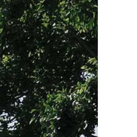
ぶ夫婦岩と白い鳥居が並ぶ景観は、糸島を代表す
る絶景として人気があり、晴れた日には美しいサ
ンセットを楽しめます。 また、海岸沿いにはフォ
トジェニックなカフェやレストランが点在し、ド
ライブをしながらゆったりとした時間を過ごせま
す。新鮮な海鮮料理や糸島野菜、季節のフルーツ
も人気で、観光とグルメを同時に楽しめるのも魅
力です。 自然、絶景、グルメが揃った糸島は、福
岡を訪れる観光客に人気の高いスポットです。