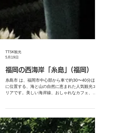
TTSK観光
5月19日
福岡の西海岸「糸島」(福岡)
糸島市 は、福岡市中心部から車で約30〜40分ほど
に位置する、海と山の自然に恵まれた人気観光エ
リアです。美しい海岸線、おしゃれなカフェ、新
鮮な海産物や農産物が魅力で、「福岡のリゾー
ト」とも呼ばれています。 特に有名なのが、夕日
スポットとして知られる 桜井二見ヶ浦。海に浮か