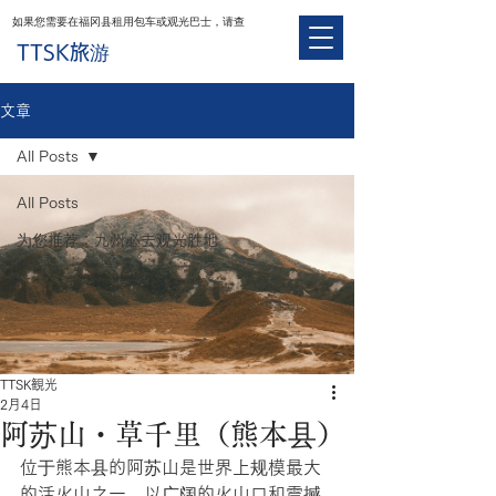
如果您需要在福冈县租用包车或观光巴士，请查
TTSK旅游
文章
All Posts
All Posts
为您推荐：九州必去观光胜地
TTSK観光
2月4日
阿苏山・草千里（熊本县）
位于熊本县的阿苏山是世界上规模最大
的活火山之一，以广阔的火山口和震撼